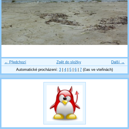
← Předchozí
Zpět do složky
Další →
Automatické procházení:
3
|
4
|
5
|
6
|
7
(čas ve vteřinách)