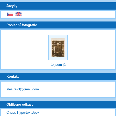
Jazyky
Poslední fotografie
to jsem já
Kontakt
ales.raidl@gmail.com
Oblíbené odkazy
Chaos HypertextBook