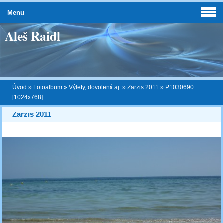
Menu
Aleš Raidl
Úvod
»
Fotoalbum
»
Výlety, dovolená aj.
»
Zarzis 2011
»
P1030690
[1024x768]
Zarzis 2011