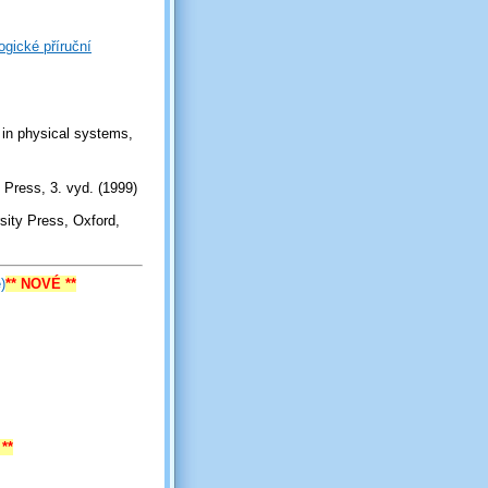
gické příruční
a in physical systems,
 Press, 3. vyd. (1999)
sity Press, Oxford,
)
** NOVÉ **
**