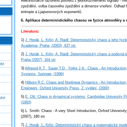
Rekonstrukce fázového portrétu z jednorozměrného signálu - m
zpoždění, volba časového zpoždění a dimenze vnoření. Odhad f
entropie a Ljapunovových exponentů.
6. Aplikace deterministického chaosu ve fyzice atmosféry a v
Literatura:
1)
J. Horák, L. Krlín, A. Raidl: Deterministický chaos a jeho fyzik
Academia, Praha, (2003), 437 str
.
2)
J. Horák, L. Krlín, A. Raidl: Deterministický chaos a podivná 
Praha (2007), 164 str
rld
3)
Alligood K.T., Sauer T.D., Yorke J.A.: Chaos - An Introductio
Systems, Springer, (1996)
4)
Hilborn R.C: Chaos and Nonlinear Dynamics - An Introduction 
Engineers, Oxford University Press, 2. vydání, (2000)
5)
E. Ott: Chaos in dynamical systems, Cambridge University P
ské
(1993)
6) L. Smith: Chaos - A very Short Introduction, Oxford Universit
(2007), 180 str.
7)
J. Horák, L. Krlín: Deterministický chaos a matematické mode