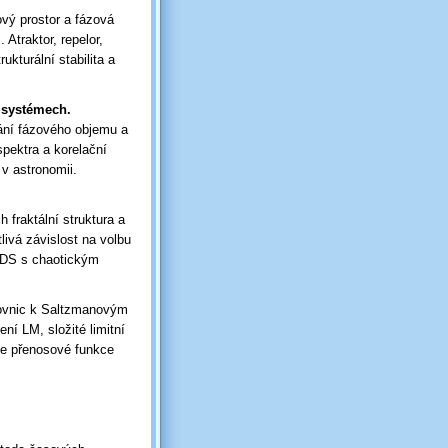
vý prostor a fázová
 Atraktor, repelor,
ukturální stabilita a
 systémech.
ní fázového objemu a
pektra a korelační
v astronomii.
 fraktální struktura a
ivá závislost na volbu
h DS s chaotickým
rovnic k Saltzmanovým
ní LM, složité limitní
ce přenosové funkce