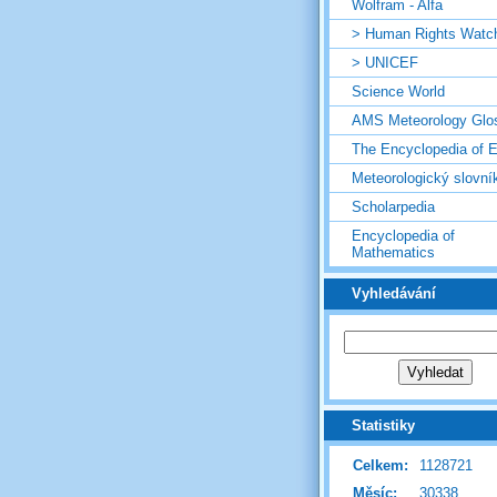
Wolfram - Alfa
> Human Rights Watc
> UNICEF
Science World
AMS Meteorology Glo
The Encyclopedia of E
Meteorologický slovní
Scholarpedia
Encyclopedia of
Mathematics
Vyhledávání
Statistiky
Celkem:
1128721
Měsíc:
30338