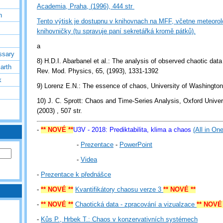
Academia, Praha, (1996), 444 str
h
Tento výtisk je dostupnu v knihovnach na MFF, včetne meteorolo
knihovničky (tu spravuje paní sekretářká kromě pátků).
a
ssary
8) H.D.I. Abarbanel et al.: The analysis of observed chaotic dat
arth
Rev. Mod. Physics, 65, (1993), 1331-1392
k
9) Lorenz E.N.: The essence of chaos, University of Washington
10) J. C. Sprott: Chaos and Time-Series Analysis, Oxford Univer
(2003) , 507 str.
-
** NOVÉ **
U3V - 2018: Prediktabilita, klima a chaos
(All in One
-
Prezentace
-
PowerPoint
-
Videa
-
Prezentace k přednášce
-
** NOVÉ **
Kvantifikátory chaosu verze 3
** NOVÉ **
-
** NOVÉ **
Chaotická data - zpracování a vizualzace
** NOVÉ 
-
Kůs P., Hrbek T.: Chaos v konzervativních systémech