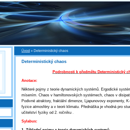
Úvod
»
Deterministický chaos
Deterministický chaos
Podrobnosti k předmětu Deterministický c
Anotace:
Některé pojmy z teorie dynamických systémů. Ergodické systé
mísením. Chaos v hamiltonovských systémech, chaos v disipat
Podivné atraktory, fraktální dimenze, Ljapunovovy exponenty, K-
fyzice atmosféry a v teorii klimatu. Přednáška je vhodná pro stu
učitelství fyziky od 2. ročníku .
Sylabus:
1. Základní pojmy z teorie dynamických systemů.