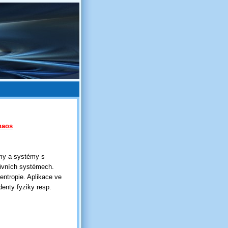
haos
my a systémy s
ivních systémech.
entropie. Aplikace ve
denty fyziky resp.