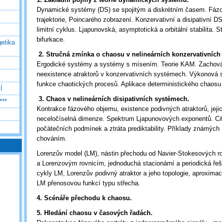
Dynamické systémy (DS) se spojitým a diskrétním časem. Fázo
trajektorie, Poincarého zobrazení. Konzervativní a disipativní DS.
limitní cyklus. Ljapunovská, asymptotická a orbitální stabilita. Str
bifurkace.
etika
2. Stručná zmínka o chaosu v nelineárních konzervativních
Ergodické systémy a systémy s mísením. Teorie KAM. Zachová
neexistence atraktorů v konzervativních systémech. Výkonová s
funkce chaotických procesů. Aplikace deterministického chaosu 
Í
3. Chaos v nelineárních disipativních systémech.
***
Kontrakce fázového objemu, existence podivných atraktorů, jejich
neceločíselná dimenze. Spektrum Ljapunovových exponentů. Citl
počátečních podmínek a ztráta prediktability. Příklady známýc
chováním.
Lorenzův model (LM), nástin přechodu od Navier-Stokesových 
a Lorenzovým rovnicím, jednoduchá stacionární a periodická řeše
cykly LM, Lorenzův podivný atraktor a jeho topologie, aproxima
LM přenosovou funkcí typu střecha.
4. Scénáře přechodu k chaosu.
5. Hledání chaosu v časových řadách.