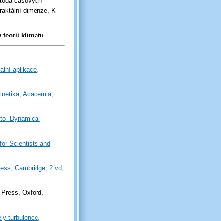
etoda časových
raktální dimenze, K-
 teorii klimatu.
ální aplikace,
kinetika, Academia,
n to Dynamical
for Scientists and
ress, Cambridge, 2.vd,
y Press, Oxford,
ly turbulence,