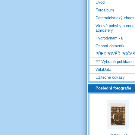
Úvod
Fotoalbum
Deterministický chaos
Vlnové pohyby a energ
atmosféry
Hydrodynamika
Osobní dotazník
PŘEDPOVĚĎ POČAS
*** Vybrané publikace 
WikiData
Užitečné odkazy
Poslední fotografie
to jsem já