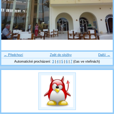
← Předchozí
Zpět do složky
Další →
Automatické procházení:
3
|
4
|
5
|
6
|
7
(čas ve vteřinách)