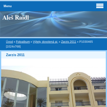
Menu
Aleš Raidl
Úvod
»
Fotoalbum
»
Výlety, dovolená aj.
»
Zarzis 2011
»
P1030465
[1024x768]
Zarzis 2011