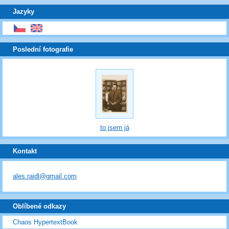
Jazyky
Poslední fotografie
to jsem já
Kontakt
ales.raidl@gmail.com
Oblíbené odkazy
Chaos HypertextBook