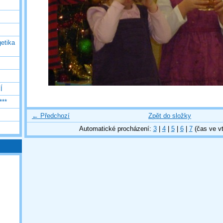
etika
Í
***
← Předchozí
Zpět do složky
Automatické procházení:
3
|
4
|
5
|
6
|
7
(čas ve vt