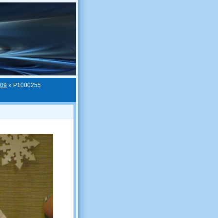
009
»
P1000255