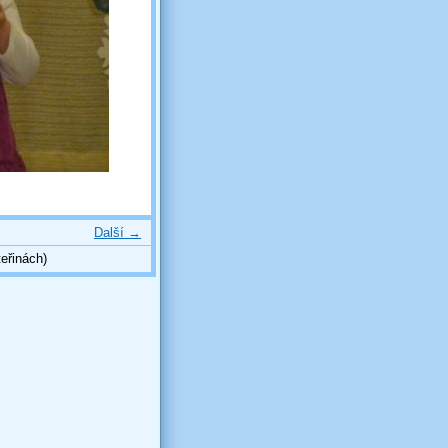
Další →
eřinách)