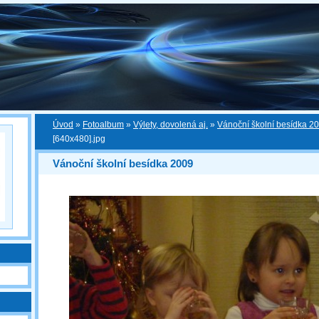
Úvod
»
Fotoalbum
»
Výlety, dovolená aj.
»
Vánoční školní besídka 2
[640x480].jpg
Vánoční školní besídka 2009