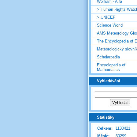
Wolfram - Alfa
> Human Rights Watc
> UNICEF
Science World
AMS Meteorology Glo
The Encyclopedia of E
Meteorologický slovní
Scholarpedia
Encyclopedia of
Mathematics
Vyhledávání
Statistiky
Celkem:
1130421
Měsíc:
30299