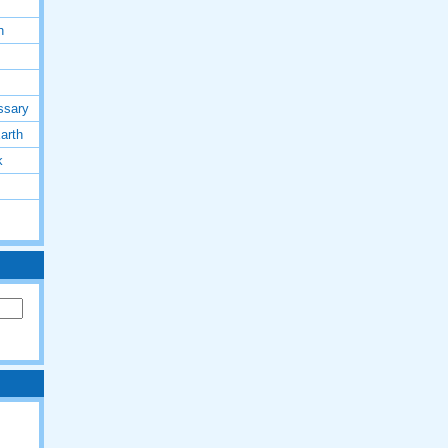
h
ssary
arth
k