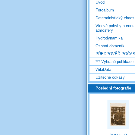
Úvod
Fotoalbum
Deterministický chaos
Vlnové pohyby a energ
atmosféry
Hydrodynamika
Osobní dotazník
PŘEDPOVĚĎ POČAS
*** Vybrané publikace 
WikiData
Užitečné odkazy
Poslední fotografie
to jsem já