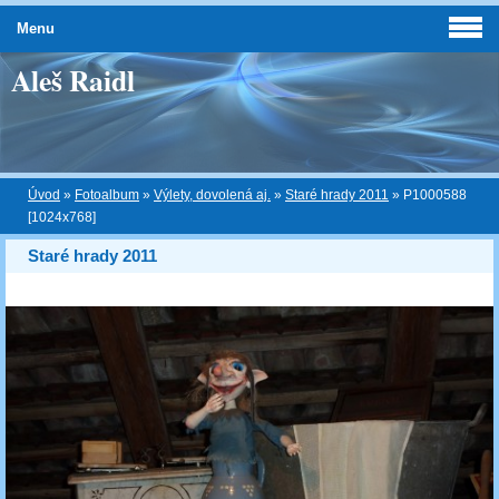
Menu
Aleš Raidl
Úvod
»
Fotoalbum
»
Výlety, dovolená aj.
»
Staré hrady 2011
»
P1000588
[1024x768]
Staré hrady 2011