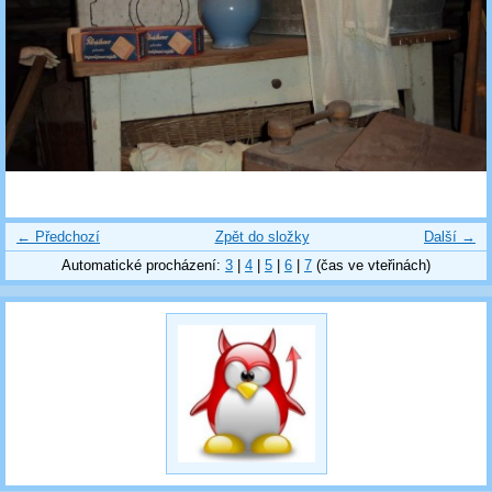
← Předchozí
Zpět do složky
Další →
Automatické procházení:
3
|
4
|
5
|
6
|
7
(čas ve vteřinách)