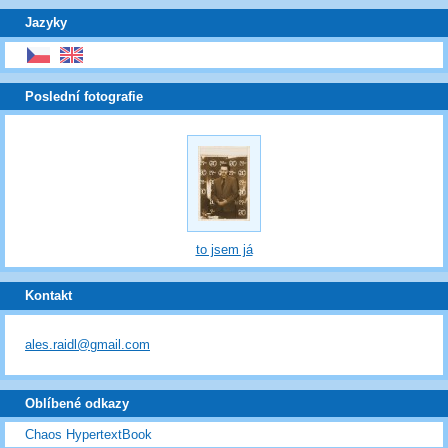
Jazyky
Poslední fotografie
to jsem já
Kontakt
ales.raidl@gmail.com
Oblíbené odkazy
Chaos HypertextBook