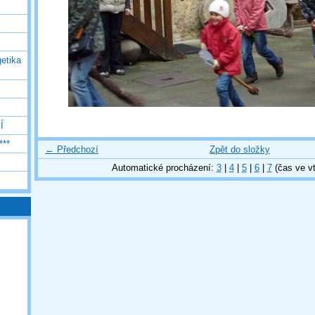
etika
Í
***
← Předchozí
Zpět do složky
Automatické procházení:
3
|
4
|
5
|
6
|
7
(čas ve vt