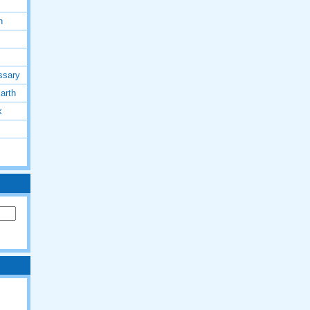
h
ssary
arth
k