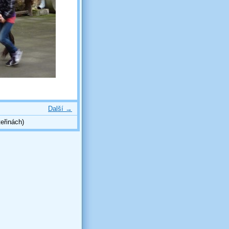
Další →
eřinách)