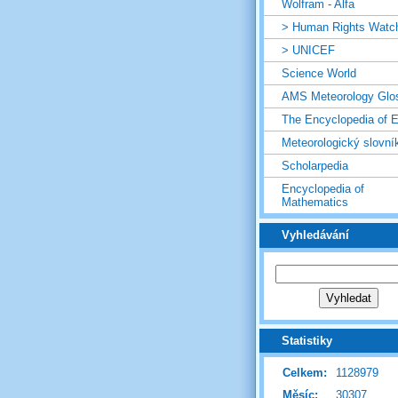
Wolfram - Alfa
> Human Rights Watc
> UNICEF
Science World
AMS Meteorology Glo
The Encyclopedia of E
Meteorologický slovní
Scholarpedia
Encyclopedia of
Mathematics
Vyhledávání
Statistiky
Celkem:
1128979
Měsíc:
30307