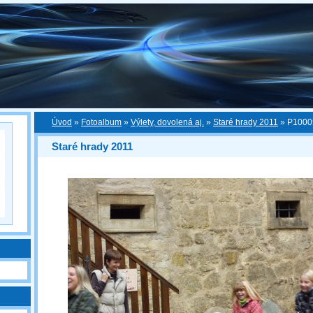
Úvod
»
Fotoalbum
»
Výlety, dovolená aj.
»
Staré hrady 2011
»
P1000
Staré hrady 2011