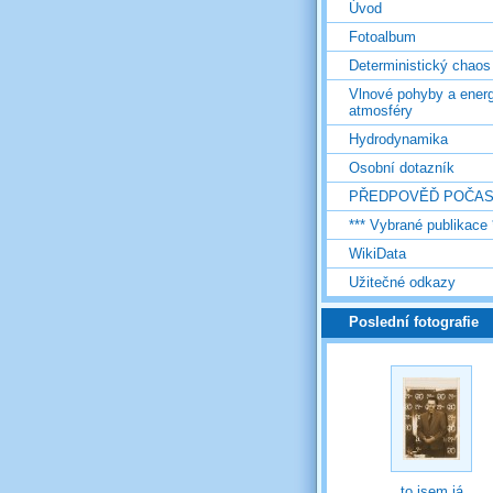
Úvod
Fotoalbum
Deterministický chaos
Vlnové pohyby a energ
atmosféry
Hydrodynamika
Osobní dotazník
PŘEDPOVĚĎ POČAS
*** Vybrané publikace 
WikiData
Užitečné odkazy
Poslední fotografie
to jsem já