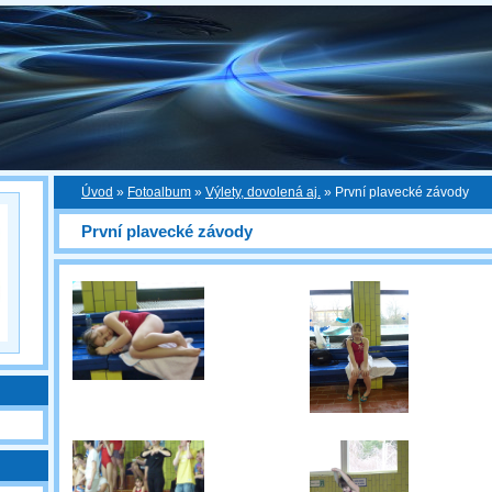
Úvod
»
Fotoalbum
»
Výlety, dovolená aj.
»
První plavecké závody
První plavecké závody