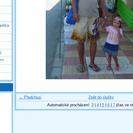
etika
Í
***
← Předchozí
Zpět do složky
Automatické procházení:
3
|
4
|
5
|
6
|
7
(čas ve vt