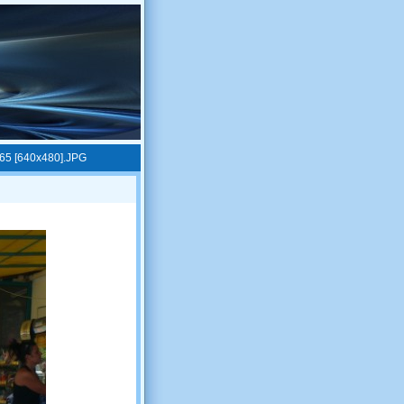
65 [640x480].JPG