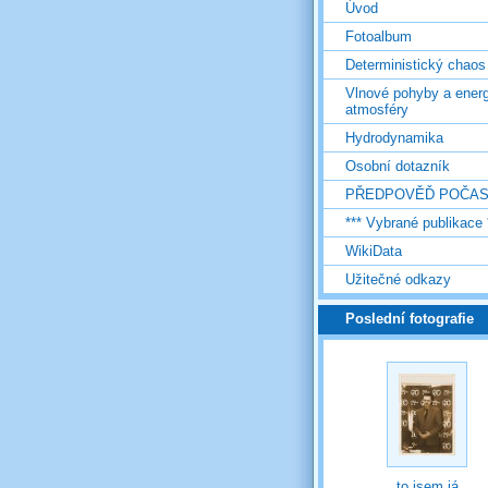
Úvod
Fotoalbum
Deterministický chaos
Vlnové pohyby a energ
atmosféry
Hydrodynamika
Osobní dotazník
PŘEDPOVĚĎ POČAS
*** Vybrané publikace 
WikiData
Užitečné odkazy
Poslední fotografie
to jsem já