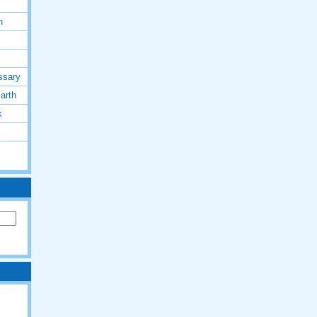
h
ssary
arth
k