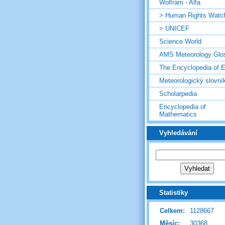
Wolfram - Alfa
> Human Rights Watc
> UNICEF
Science World
AMS Meteorology Glo
The Encyclopedia of E
Meteorologický slovní
Scholarpedia
Encyclopedia of
Mathematics
Vyhledávání
Statistiky
Celkem:
1128667
Měsíc:
30368