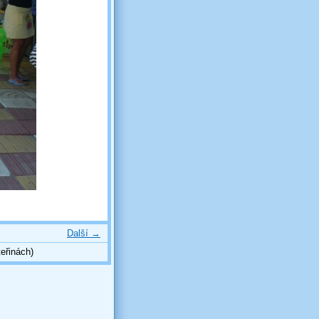
Další →
eřinách)