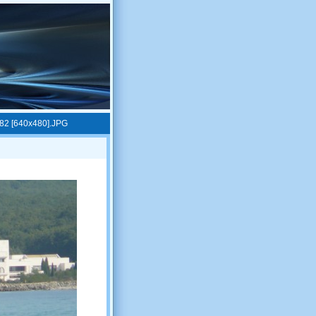
82 [640x480].JPG