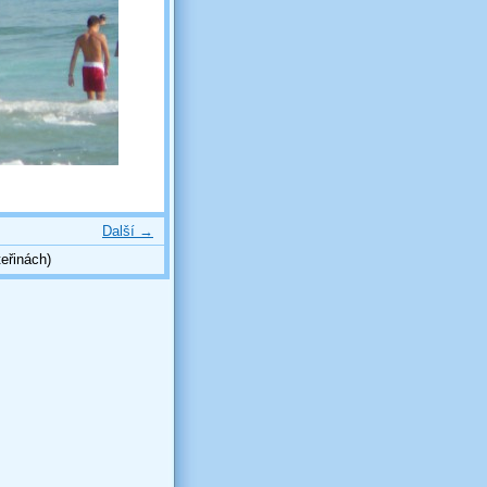
Další →
eřinách)