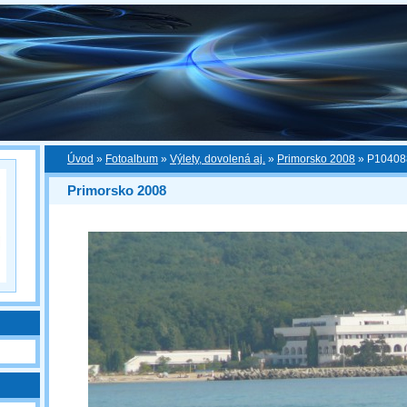
Úvod
»
Fotoalbum
»
Výlety, dovolená aj.
»
Primorsko 2008
»
P10408
Primorsko 2008