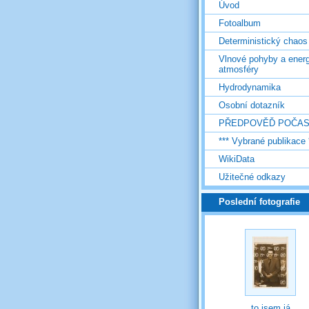
Úvod
Fotoalbum
Deterministický chaos
Vlnové pohyby a energ
atmosféry
Hydrodynamika
Osobní dotazník
PŘEDPOVĚĎ POČAS
*** Vybrané publikace 
WikiData
Užitečné odkazy
Poslední fotografie
to jsem já