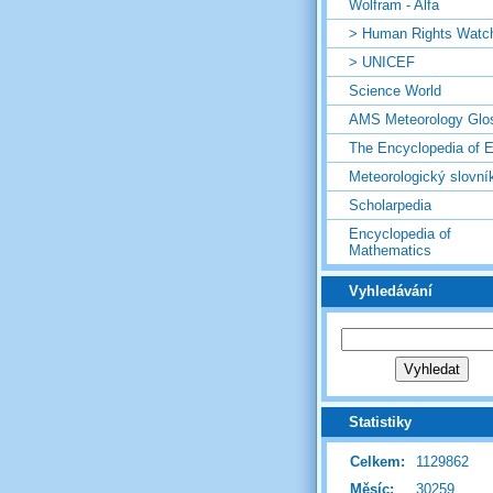
Wolfram - Alfa
> Human Rights Watc
> UNICEF
Science World
AMS Meteorology Glo
The Encyclopedia of E
Meteorologický slovní
Scholarpedia
Encyclopedia of
Mathematics
Vyhledávání
Statistiky
Celkem:
1129862
Měsíc:
30259