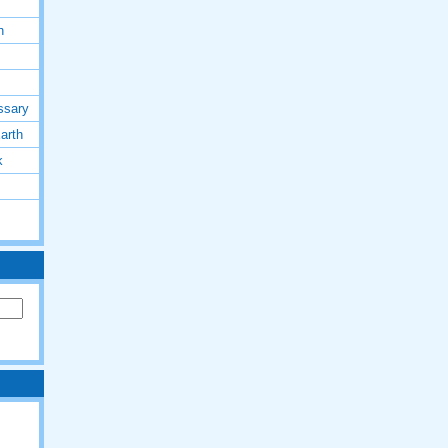
h
ssary
arth
k