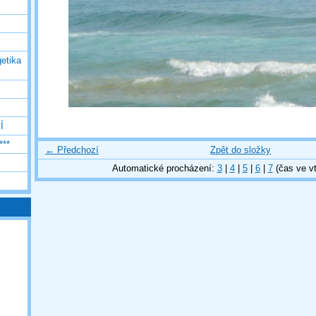
etika
Í
***
← Předchozí
Zpět do složky
Automatické procházení:
3
|
4
|
5
|
6
|
7
(čas ve vt