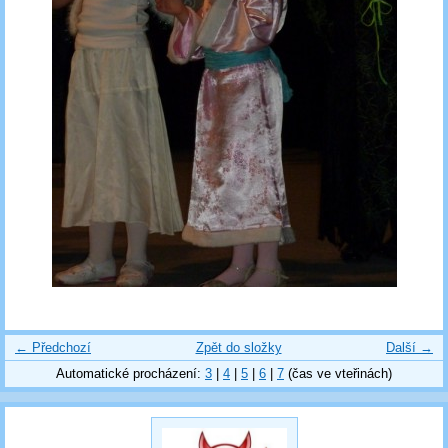
← Předchozí
Zpět do složky
Další →
Automatické procházení:
3
|
4
|
5
|
6
|
7
(čas ve vteřinách)