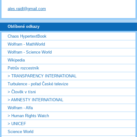
ales.raidl@gmail.com
Oblíbené odkazy
Chaos HypertextBook
Wolfram - MathWorld
Wolfram - Science World
Wikipedia
Petrův rozcestník
> TRANSPARENCY INTERNATIONAL
Turbulence - pořad České televize
> Člověk v tísni
> AMNESTY INTERNATIONAL
Wolfram - Alfa
> Human Rights Watch
> UNICEF
Science World