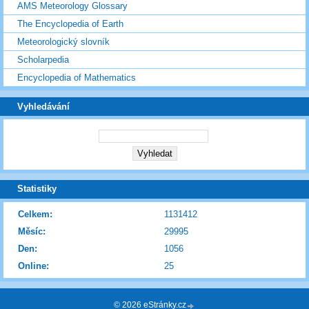
AMS Meteorology Glossary
The Encyclopedia of Earth
Meteorologický slovník
Scholarpedia
Encyclopedia of Mathematics
Vyhledávání
Statistiky
Celkem:
1131412
Měsíc:
29995
Den:
1056
Online:
25
© 2026 eStránky.cz