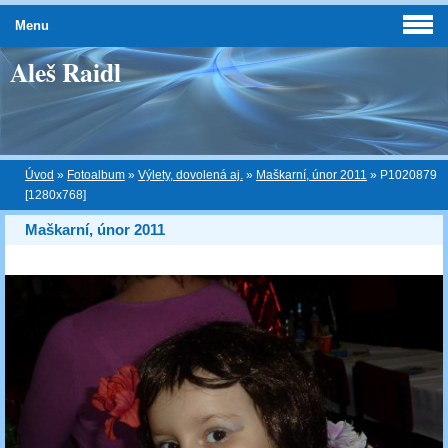
Menu
Aleš Raidl
Úvod
»
Fotoalbum
»
Výlety, dovolená aj.
»
Maškarní, únor 2011
»
P1020879
[1280x768]
Maškarní, únor 2011