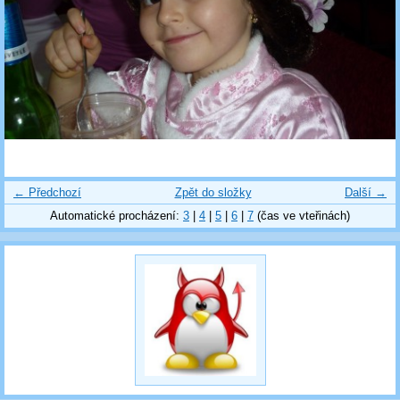
← Předchozí
Zpět do složky
Další →
Automatické procházení:
3
|
4
|
5
|
6
|
7
(čas ve vteřinách)