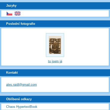
Jazyky
Poslední fotografie
to jsem já
Kontakt
ales.raidl@gmail.com
Oblíbené odkazy
Chaos HypertextBook