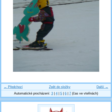
← Předchozí
Zpět do složky
Další →
Automatické procházení:
3
|
4
|
5
|
6
|
7
(čas ve vteřinách)