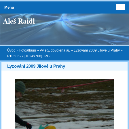
Menu
Aleš Raidl
Úvod
»
Fotoalbum
»
Výlety, dovolená aj.
»
Lyzování 2009 Jílové u Prahy
»
P1050627 [1024x768].JPG
Lyzování 2009 Jílové u Prahy