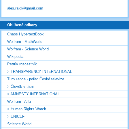
ales.raidl@gmail.com
Oblíbené odkazy
Chaos HypertextBook
Wolfram - MathWorld
Wolfram - Science World
Wikipedia
Petrův rozcestník
> TRANSPARENCY INTERNATIONAL
Turbulence - pořad České televize
> Člověk v tísni
> AMNESTY INTERNATIONAL
Wolfram - Alfa
> Human Rights Watch
> UNICEF
Science World