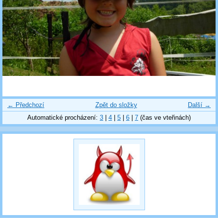
← Předchozí
Zpět do složky
Další →
Automatické procházení:
3
|
4
|
5
|
6
|
7
(čas ve vteřinách)