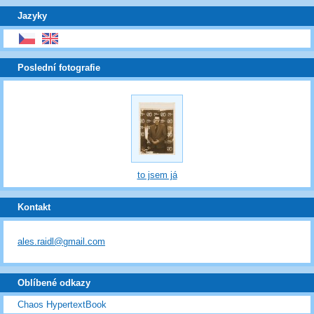
Jazyky
Poslední fotografie
to jsem já
Kontakt
ales.raidl@gmail.com
Oblíbené odkazy
Chaos HypertextBook