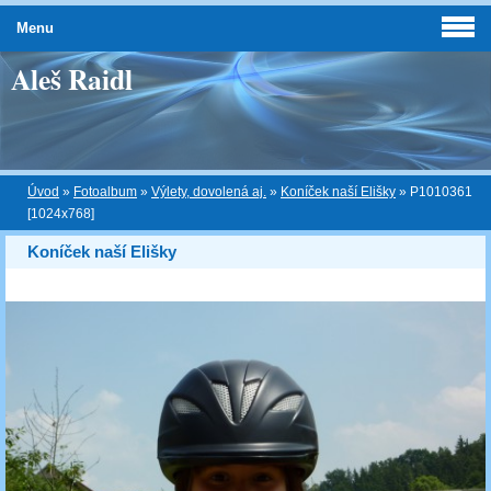
Menu
Aleš Raidl
Úvod
»
Fotoalbum
»
Výlety, dovolená aj.
»
Koníček naší Elišky
»
P1010361
[1024x768]
Koníček naší Elišky