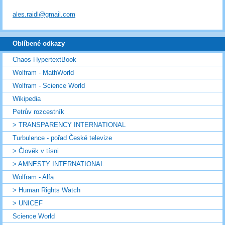
ales.raidl@gmail.com
Oblíbené odkazy
Chaos HypertextBook
Wolfram - MathWorld
Wolfram - Science World
Wikipedia
Petrův rozcestník
> TRANSPARENCY INTERNATIONAL
Turbulence - pořad České televize
> Člověk v tísni
> AMNESTY INTERNATIONAL
Wolfram - Alfa
> Human Rights Watch
> UNICEF
Science World