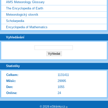
AMS Meteorology Glossary
The Encyclopedia of Earth
Meteorologický slovník
Scholarpedia
Encyclopedia of Mathematics
Vyhledávání
Statistiky
Celkem:
1131411
Měsíc:
29995
Den:
1055
Online:
24
© 2026 eStránky.cz