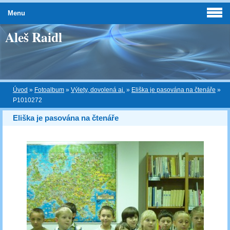
Menu
Aleš Raidl
Úvod
»
Fotoalbum
»
Výlety, dovolená aj.
»
Eliška je pasována na čtenáře
»
P1010272
Eliška je pasována na čtenáře