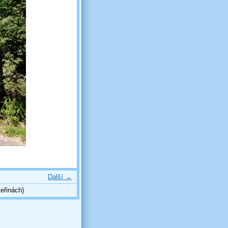
Další →
eřinách)