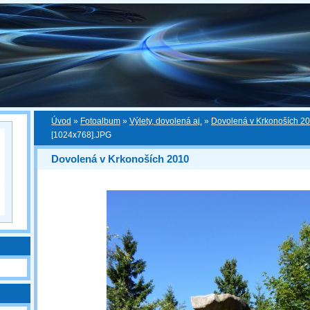
Úvod
»
Fotoalbum
»
Výlety, dovolená aj.
»
Dovolená v Krkonoších 2
[1024x768].JPG
Dovolená v Krkonoších 2010