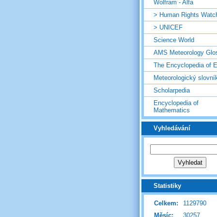
Wolfram - Alfa
> Human Rights Watc
> UNICEF
Science World
AMS Meteorology Glo
The Encyclopedia of E
Meteorologický slovní
Scholarpedia
Encyclopedia of
Mathematics
Vyhledávání
Statistiky
Celkem:
1129790
Měsíc:
30257