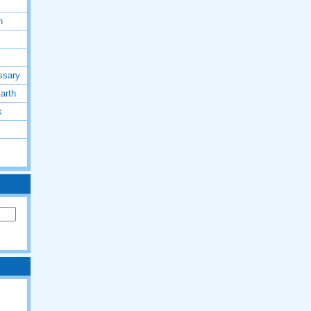
h
ssary
arth
k