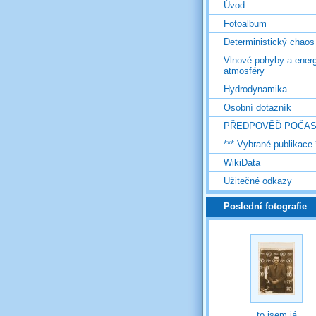
Úvod
Fotoalbum
Deterministický chaos
Vlnové pohyby a energ
atmosféry
Hydrodynamika
Osobní dotazník
PŘEDPOVĚĎ POČAS
*** Vybrané publikace 
WikiData
Užitečné odkazy
Poslední fotografie
to jsem já