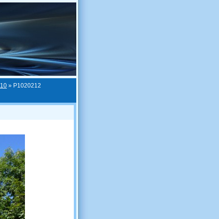
010
»
P1020212