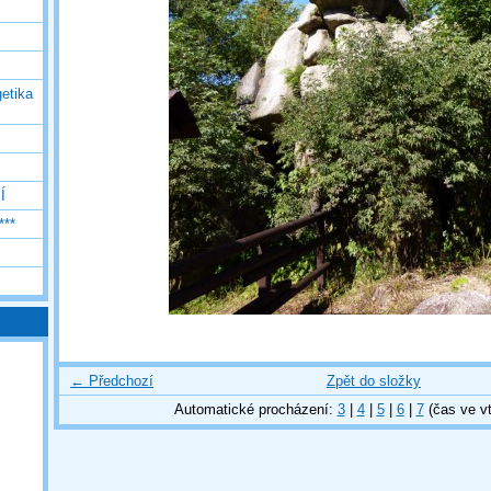
etika
Í
***
← Předchozí
Zpět do složky
Automatické procházení:
3
|
4
|
5
|
6
|
7
(čas ve vt