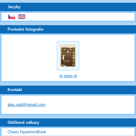
Jazyky
Poslední fotografie
to jsem já
Kontakt
ales.raidl@gmail.com
Oblíbené odkazy
Chaos HypertextBook