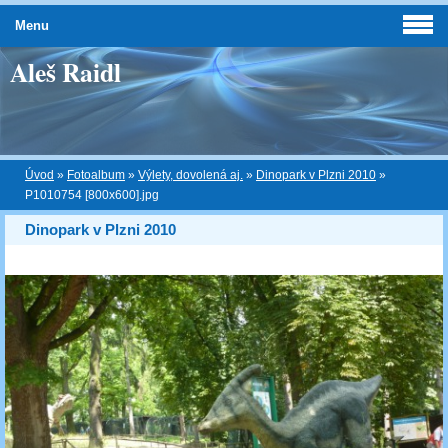
Menu
Aleš Raidl
Úvod
»
Fotoalbum
»
Výlety, dovolená aj.
»
Dinopark v Plzni 2010
»
P1010754 [800x600].jpg
Dinopark v Plzni 2010