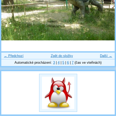
← Předchozí
Zpět do složky
Další →
Automatické procházení:
3
|
4
|
5
|
6
|
7
(čas ve vteřinách)