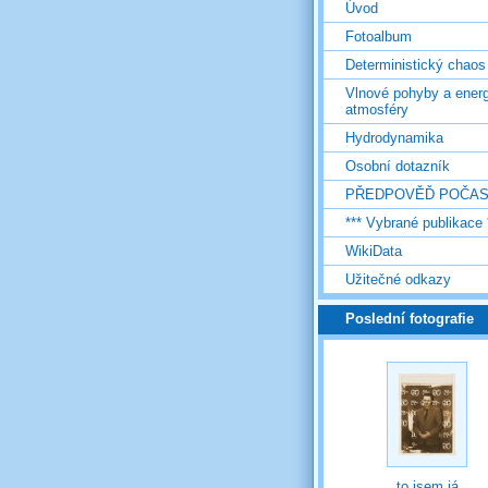
Úvod
Fotoalbum
Deterministický chaos
Vlnové pohyby a energ
atmosféry
Hydrodynamika
Osobní dotazník
PŘEDPOVĚĎ POČAS
*** Vybrané publikace 
WikiData
Užitečné odkazy
Poslední fotografie
to jsem já