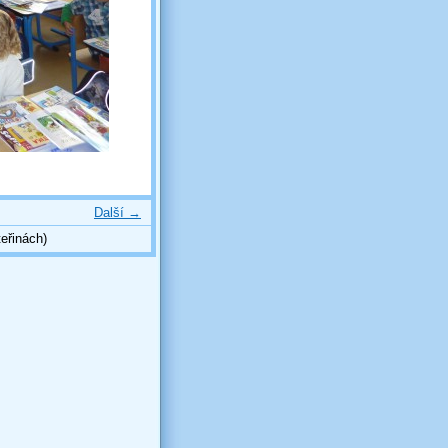
Další →
eřinách)