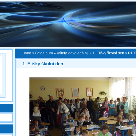
Úvod
»
Fotoalbum
»
Výlety, dovolená aj.
»
1. Elišky školní den
»
P100
1. Elišky školní den