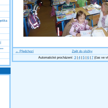
etika
Í
***
← Předchozí
Zpět do složky
Automatické procházení:
3
|
4
|
5
|
6
|
7
(čas ve vt