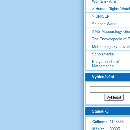
Wolfram - Alfa
> Human Rights Watc
> UNICEF
Science World
AMS Meteorology Glo
The Encyclopedia of E
Meteorologický slovní
Scholarpedia
Encyclopedia of
Mathematics
Vyhledávání
Statistiky
Celkem:
1128535
Měsíc:
30395