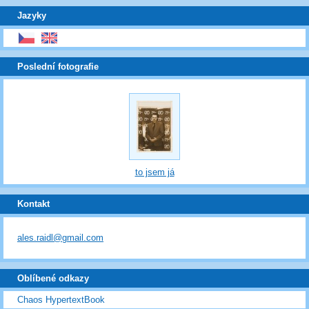
Jazyky
Poslední fotografie
to jsem já
Kontakt
ales.raidl@gmail.com
Oblíbené odkazy
Chaos HypertextBook