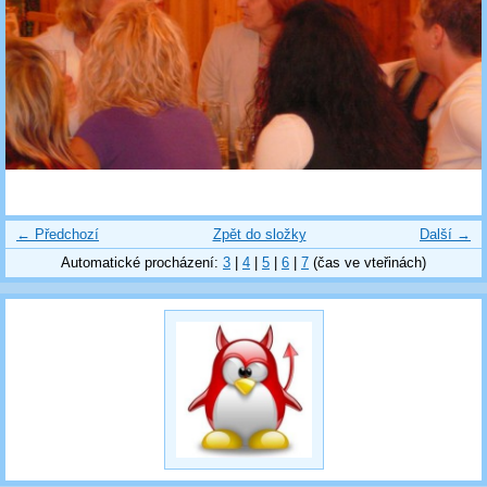
← Předchozí
Zpět do složky
Další →
Automatické procházení:
3
|
4
|
5
|
6
|
7
(čas ve vteřinách)