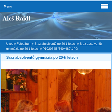
Menu
Aleš Raidl
Úvod
»
Fotoalbum
»
Sraz absolventů po 20-ti letech
»
Sraz absolventů
gymnázia po 20-ti letech
»
P1020545 [640x480].JPG
Sraz absolventů gymnázia po 20-ti letech