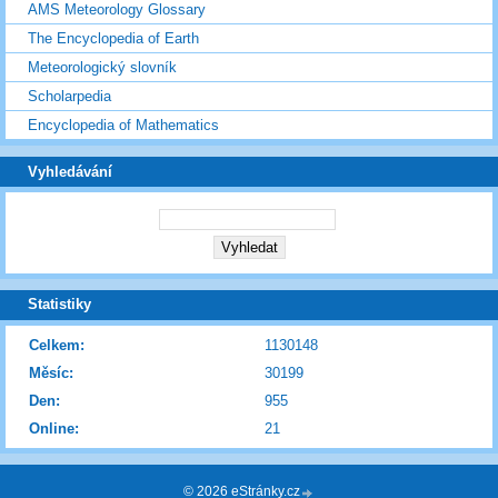
AMS Meteorology Glossary
The Encyclopedia of Earth
Meteorologický slovník
Scholarpedia
Encyclopedia of Mathematics
Vyhledávání
Statistiky
Celkem:
1130148
Měsíc:
30199
Den:
955
Online:
21
© 2026 eStránky.cz