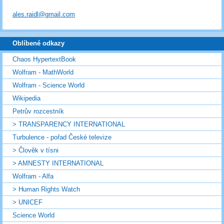
ales.raidl@gmail.com
Oblíbené odkazy
Chaos HypertextBook
Wolfram - MathWorld
Wolfram - Science World
Wikipedia
Petrův rozcestník
> TRANSPARENCY INTERNATIONAL
Turbulence - pořad České televize
> Člověk v tísni
> AMNESTY INTERNATIONAL
Wolfram - Alfa
> Human Rights Watch
> UNICEF
Science World