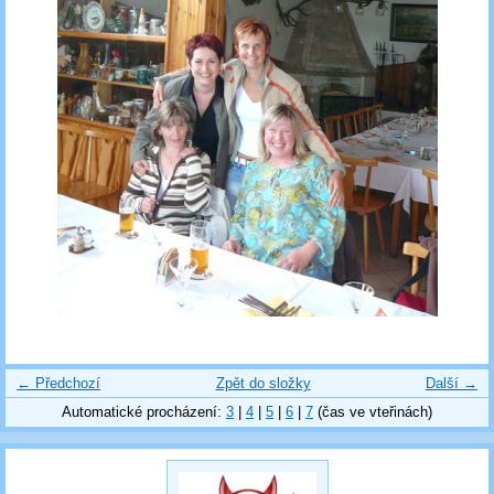
← Předchozí
Zpět do složky
Další →
Automatické procházení:
3
|
4
|
5
|
6
|
7
(čas ve vteřinách)