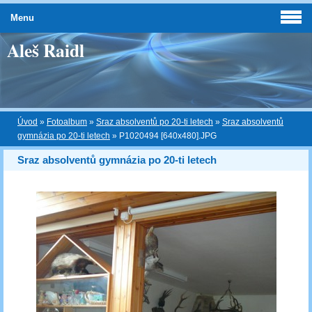
Menu
Aleš Raidl
Úvod
»
Fotoalbum
»
Sraz absolventů po 20-ti letech
»
Sraz absolventů
gymnázia po 20-ti letech
»
P1020494 [640x480].JPG
Sraz absolventů gymnázia po 20-ti letech