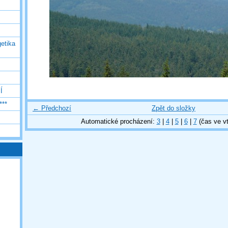
etika
Í
***
← Předchozí
Zpět do složky
Automatické procházení:
3
|
4
|
5
|
6
|
7
(čas ve vt