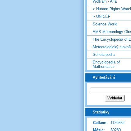
Wolfram - Alfa
> Human Rights Watc
> UNICEF
Science World
AMS Meteorology Glo
The Encyclopedia of E
Meteorologický slovní
Scholarpedia
Encyclopedia of
Mathematics
Vyhledávání
Statistiky
Celkem:
1129562
Měsíc:
30280