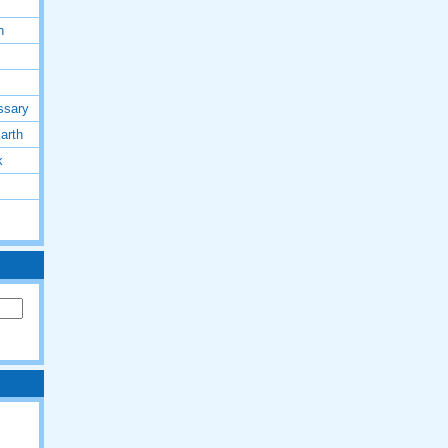
h
ssary
arth
k