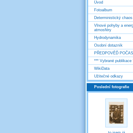
Úvod
Fotoalbum
Deterministický chaos
Vlnové pohyby a energ
atmosféry
Hydrodynamika
Osobní dotazník
PŘEDPOVĚĎ POČAS
*** Vybrané publikace 
WikiData
Užitečné odkazy
Poslední fotografie
to jsem já