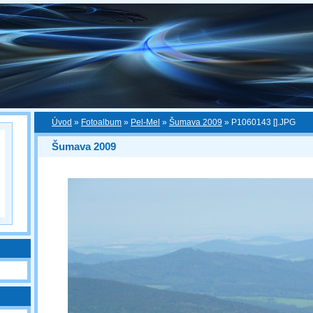
Úvod
»
Fotoalbum
»
Pel-Mel
»
Šumava 2009
»
P1060143 [].JPG
Šumava 2009