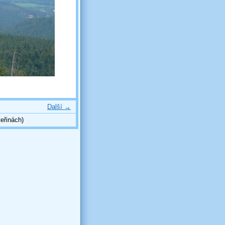
Další →
eřinách)