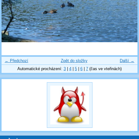
← Předchozí
Zpět do složky
Další →
Automatické procházení:
3
|
4
|
5
|
6
|
7
(čas ve vteřinách)