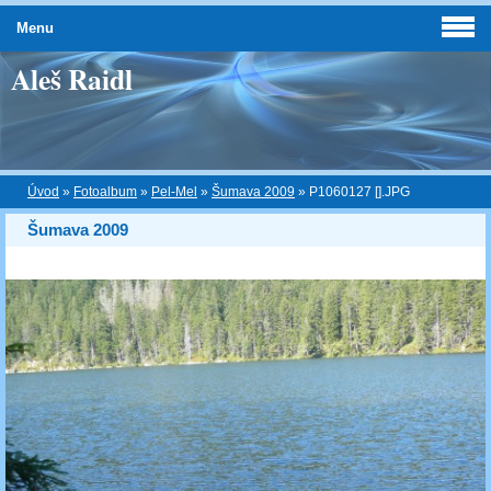
Menu
Aleš Raidl
Úvod
»
Fotoalbum
»
Pel-Mel
»
Šumava 2009
»
P1060127 [].JPG
Šumava 2009