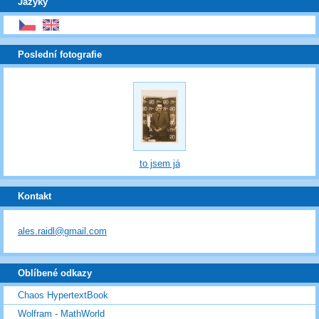
Jazyky
Poslední fotografie
to jsem já
Kontakt
ales.raidl@gmail.com
Oblíbené odkazy
Chaos HypertextBook
Wolfram - MathWorld