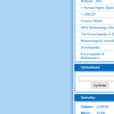
Wolfram - Alfa
> Human Rights Watc
> UNICEF
Science World
AMS Meteorology Glo
The Encyclopedia of E
Meteorologický slovní
Scholarpedia
Encyclopedia of
Mathematics
Vyhledávání
Statistiky
Celkem:
1128538
Měsíc:
30398