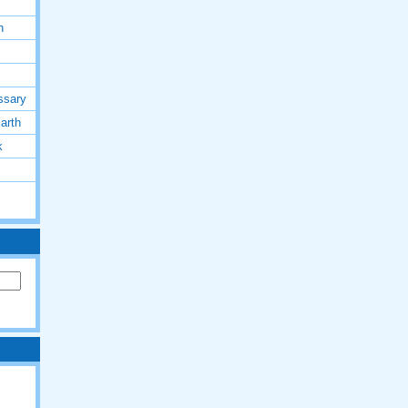
h
ssary
arth
k