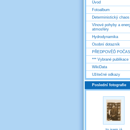
Úvod
Fotoalbum
Deterministický chaos
Vlnové pohyby a energ
atmosféry
Hydrodynamika
Osobní dotazník
PŘEDPOVĚĎ POČAS
*** Vybrané publikace 
WikiData
Užitečné odkazy
Poslední fotografie
to jsem já