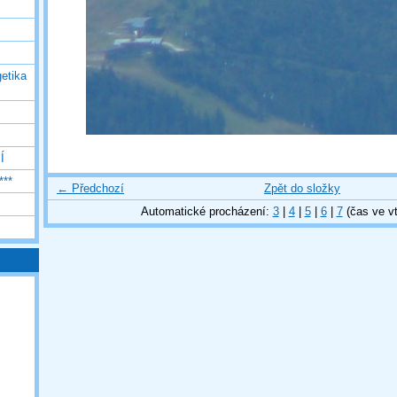
etika
Í
***
← Předchozí
Zpět do složky
Automatické procházení:
3
|
4
|
5
|
6
|
7
(čas ve vt