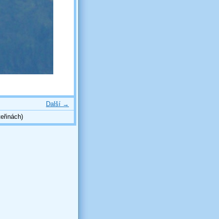
Další →
eřinách)