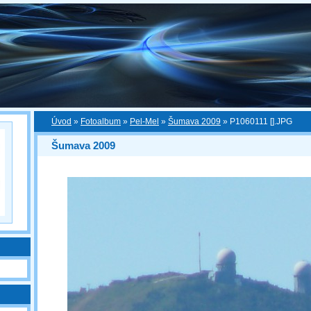
Úvod
»
Fotoalbum
»
Pel-Mel
»
Šumava 2009
»
P1060111 [].JPG
Šumava 2009