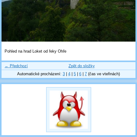
Pohled na hrad Loket od řeky Ohře
← Předchozí
Zpět do složky
Automatické procházení:
3
|
4
|
5
|
6
|
7
(čas ve vteřinách)