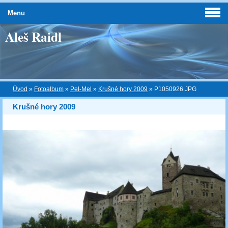
Menu
Aleš Raidl
Úvod
»
Fotoalbum
»
Pel-Mel
»
Krušné hory 2009
»
P1050926.JPG
Krušné hory 2009