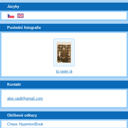
Jazyky
Poslední fotografie
to jsem já
Kontakt
ales.raidl@gmail.com
Oblíbené odkazy
Chaos HypertextBook