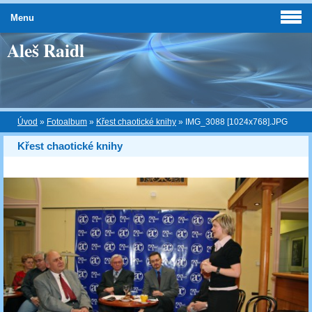
Menu
Aleš Raidl
Úvod
»
Fotoalbum
»
Křest chaotické knihy
»
IMG_3088 [1024x768].JPG
Křest chaotické knihy