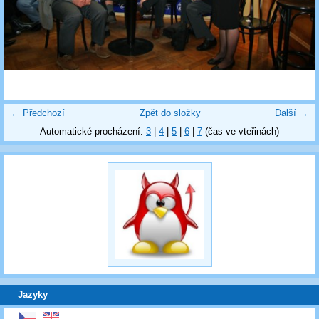
← Předchozí
Zpět do složky
Další →
Automatické procházení:
3
|
4
|
5
|
6
|
7
(čas ve vteřinách)
Jazyky