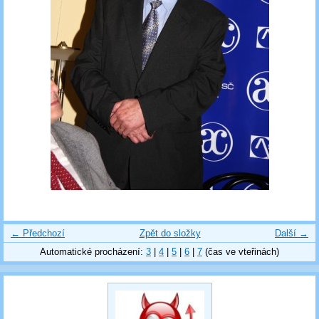
← Předchozí
Zpět do složky
Další →
Automatické procházení:
3
|
4
|
5
|
6
|
7
(čas ve vteřinách)