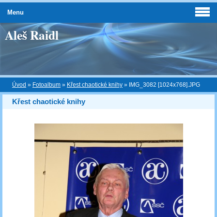
Menu
Aleš Raidl
Úvod
»
Fotoalbum
»
Křest chaotické knihy
»
IMG_3082 [1024x768].JPG
Křest chaotické knihy